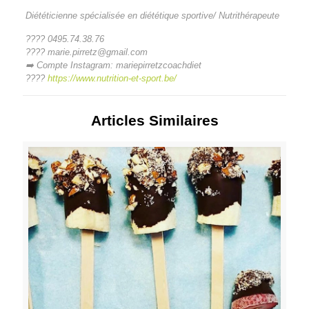
Diététicienne spécialisée en diététique sportive/ Nutrithérapeute
???? 0495.74.38.76
???? marie.pirretz@gmail.com
➡️ Compte Instagram: mariepirretzcoachdiet
????
https://www.nutrition-et-sport.be/
Articles Similaires