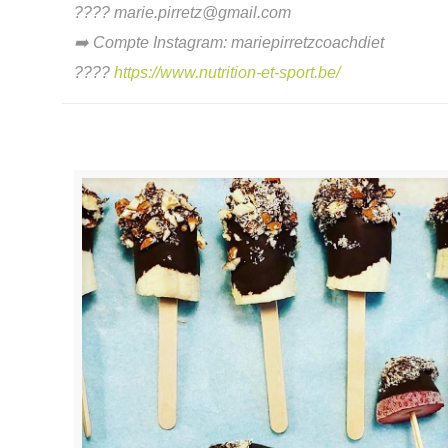
????
marie.pirretz@gmail.com
➡
Compte Instagram: mariepirretzcoachdiet
????
https://www.nutrition-et-sport.be/