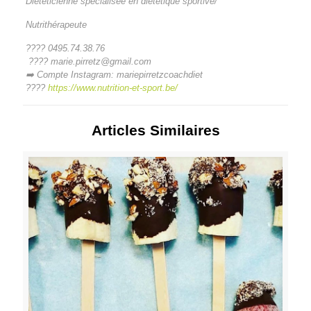
Diététicienne spécialisée en diététique sportive/
Nutrithérapeute
????
0495.74.38.76
????
marie.pirretz@gmail.com
➡
Compte Instagram: mariepirretzcoachdiet
????
https://www.nutrition-et-sport.be/
Articles Similaires